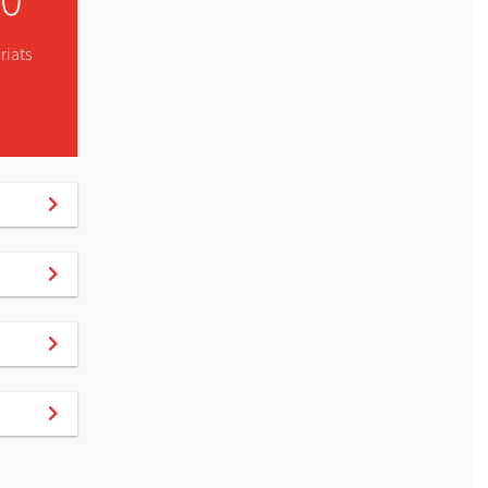
0
riats