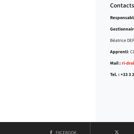
Contact
Responsabl
Gestionnair
Béatrice D
Apprenti
: 
Mail :
ri-dro
Tel. : +33 3 
COMPTE
FACEBOOK