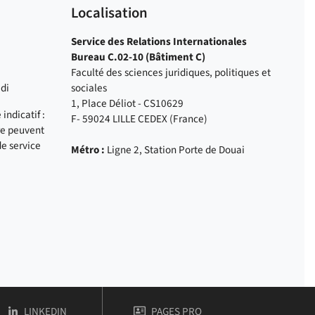
Localisation
Service des Relations Internationales
Bureau C.02-10 (Bâtiment C)
Faculté des sciences juridiques, politiques et
di
sociales
1, Place Déliot - CS10629
indicatif :
F- 59024 LILLE CEDEX (France)
re peuvent
de service
Métro :
Ligne 2, Station Porte de Douai
FACULTÉ DES SCIENCES JURIDIQUES, POLITIQUES ET SOCIALES (FSJPS)
ES SCIENCES JURIDIQUES, | FACULTÉ DES SCIENCES JURIDIQUES, POLIT
COMPTE
DE FACULTÉ DES SCIENCES JURIDIQUES, | FACULTÉ DES 
LINKEDIN
PAGES PRO