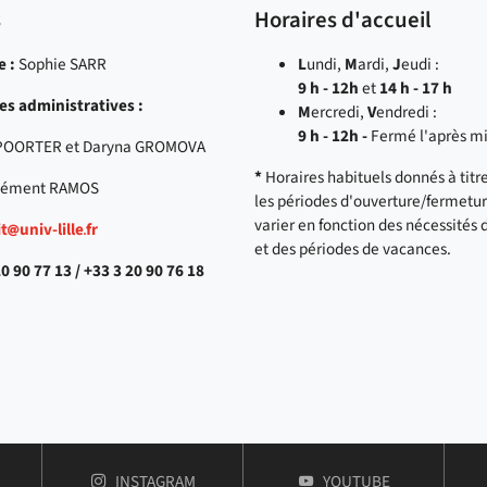
s
Horaires d'accueil
e
:
Sophie SARR
L
undi,
M
ardi,
J
eudi :
9 h - 12h
et
14 h - 17 h
es administratives :
M
ercredi,
V
endredi :
9 h - 12h -
Fermé l'après mi
EPOORTER et Daryna GROMOVA
*
Horaires habituels donnés à titre 
Clément RAMOS
les périodes d'ouverture/fermetu
varier en fonction des nécessités 
it
univ-lille
fr
et des périodes de vacances.
20 90 77 13 / +33 3 20 90 76 18
COMPTE
DE FACULTÉ DES SCIENCES JURIDIQUES, | 
COMPTE
DE FACULTÉ D
INSTAGRAM
YOUTUBE