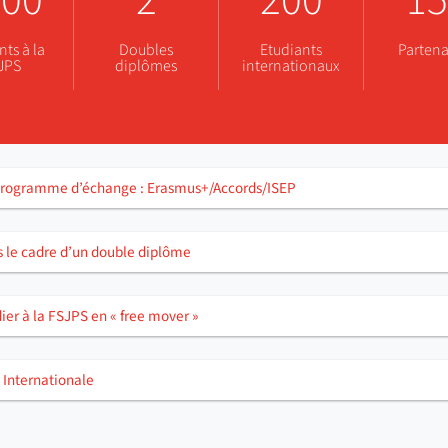
000
2
200
15
nts à la
Doubles
Etudiants
Partena
JPS
diplômes
internationaux
programme d’échange : Erasmus+/Accords/ISEP
s le cadre d’un double diplôme
ier à la FSJPS en « free mover »
 Internationale