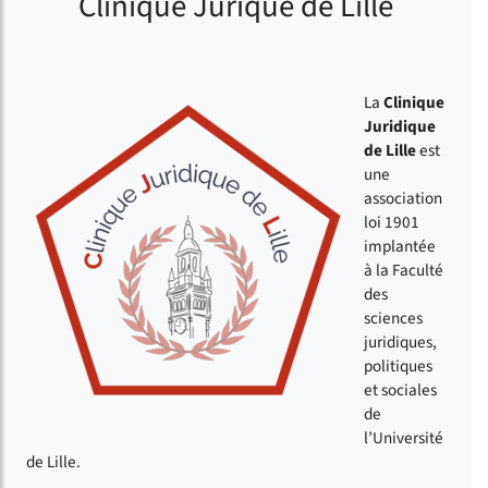
Clinique Jurique de Lille
La
Clinique
Juridique
de Lille
est
une
association
loi 1901
implantée
à la Faculté
des
sciences
juridiques,
politiques
et sociales
de
l’Université
de Lille.