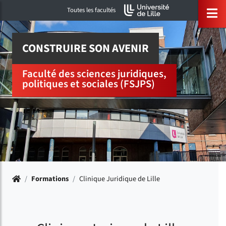
Accéder au menu principal
Accéder à la recherche
Accéder au pied de page
ermer menu
O
Toutes les facultés
CONSTRUIRE SON AVENIR
Faculté des sciences juridiques,
politiques et sociales (FSJPS)
Accueil
/
Formations
/
Clinique Juridique de Lille