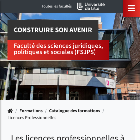
Accéder au menu principal
Accéder à la recherche
Accéder au pied de page
ermer menu
O
Toutes les facultés
CONSTRUIRE SON AVENIR
Faculté des sciences juridiques,
politiques et sociales (FSJPS)
Accueil
/
Formations
/
Catalogue des formations
/
Licences Professionnelles
Les licences professionnelles à