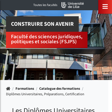
Accéder au menu principal
Accéder à la recherche
Accéder au pied de page
ermer menu
O
Toutes les facultés
CONSTRUIRE SON AVENIR
Faculté des sciences juridiques,
politiques et sociales (FSJPS)
Accueil
/
Formations
/
Catalogue des formations
/
Diplômes Universitaires, Préparations, Certification
Les Diplômes Universitaires,