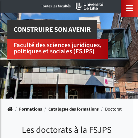
Accéder au menu principal
Accéder à la recherche
Accéder au pied de page
ermer menu
O
Toutes les facultés
CONSTRUIRE SON AVENIR
Faculté des sciences juridiques,
politiques et sociales (FSJPS)
Accueil
/
Formations
/
Catalogue des formations
/
Doctorat
Les doctorats à la FSJPS