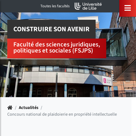
Accéder au menu principal
Accéder à la recherche
Accéder au pied de page
ermer menu
O
Toutes les facultés
CONSTRUIRE SON AVENIR
Faculté des sciences juridiques,
politiques et sociales (FSJPS)
Accueil
/
Actualités
/
Concours national de plaidoierie en propriété intellectuelle