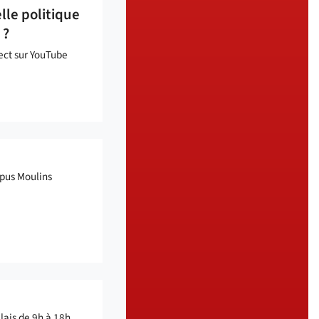
le politique
 ?
rect sur YouTube
mpus Moulins
lais de 9h à 18h