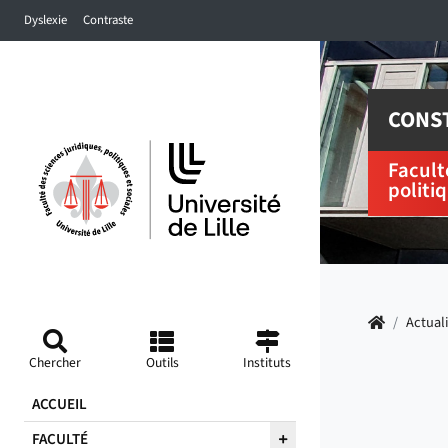
Accéder au menu principal
Accéder à la recherche
Accéder au pied de page
Dyslexie
Contraste
CONST
Facult
politi
Accueil
/
Actual
Chercher
Outils
Instituts
ACCUEIL
FACULTÉ