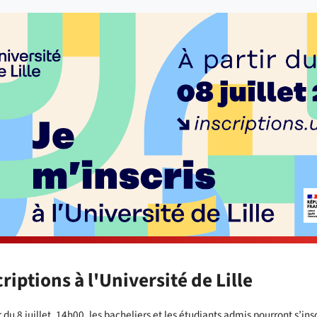
criptions à l'Université de Lille
r du 8 juillet, 14h00, les bacheliers et les étudiants admis pourront s’ins