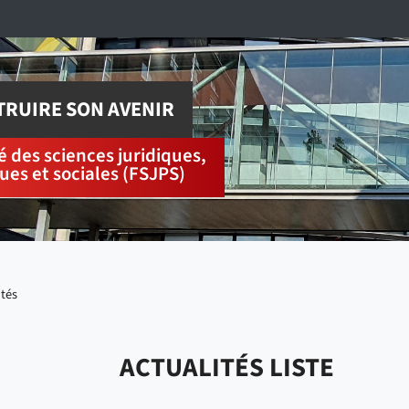
RUIRE SON AVENIR
é des sciences juridiques,
ques et sociales (FSJPS)
ités
ACTUALITÉS LISTE