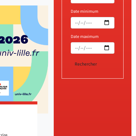
Date minimum
Date maximum
crire