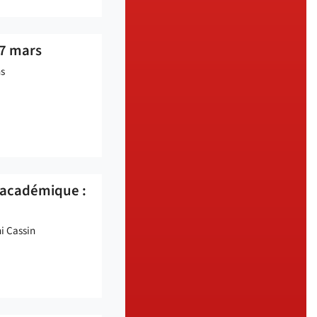
27 mars
s
é académique :
i Cassin