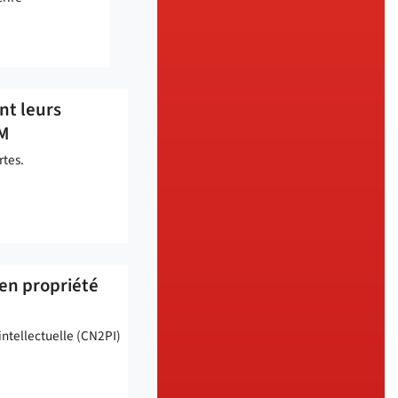
nt leurs
NM
rtes.
 en propriété
intellectuelle (CN2PI)