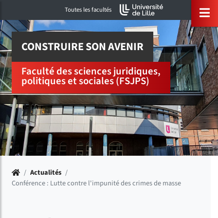
Accéder au menu principal
Accéder à la recherche
Accéder au pied de page
ermer menu
O
Toutes les facultés
CONSTRUIRE SON AVENIR
Faculté des sciences juridiques,
politiques et sociales (FSJPS)
Accueil
/
Actualités
/
Conférence : Lutte contre l'impunité des crimes de masse