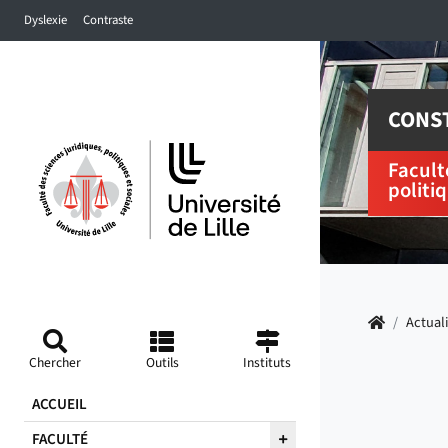
Accéder au menu principal
Accéder à la recherche
Accéder au pied de page
Dyslexie
Contraste
CONST
Facult
politi
Accueil
/
Actual
Chercher
Outils
Instituts
ACCUEIL
FACULTÉ