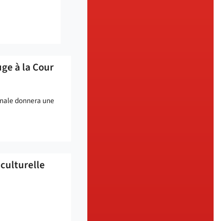
uge à la Cour
ionale donnera une
culturelle