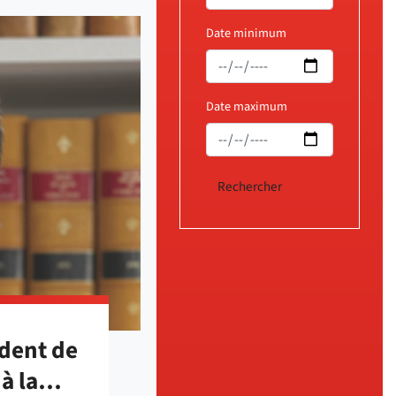
Date minimum
Date maximum
dent de
 à la…