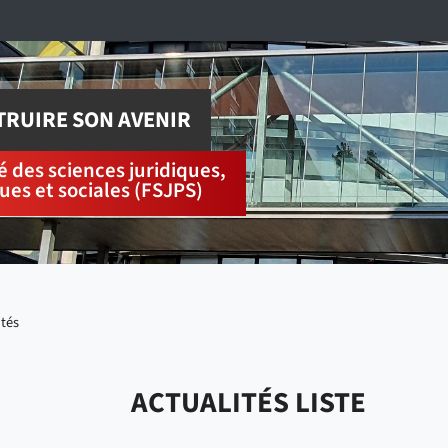
RUIRE SON AVENIR
é des sciences juridiques,
ques et sociales (FSJPS)
ités
ACTUALITÉS LISTE